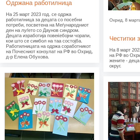
Одржана работилница
На 25 март 2023 год. се одржа
работилница за децата со посебни
Охрид, 8 март
потреби, посветена на Меѓународниот
ден на луѓето со Даунов синдром.
Децата изработија повеќебојни чорапи,
Честитки 
кои што се симбол на таа состојба.
Работилницата на одржа соработникот
На 8 март 202
на Почесниот конзулат на РФ во Охрид,
на РФ во Охр
д-р Елена Обухова.
жените - деца
округ.