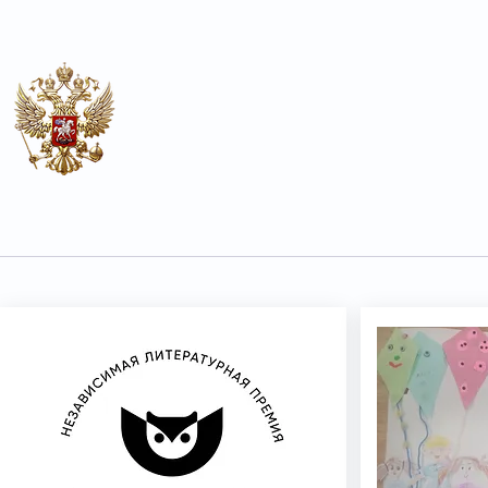
Почесен конзулат
на Руската Федерација во О