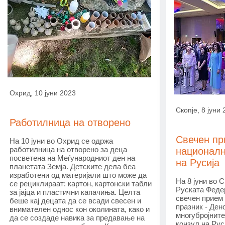
Охрид, 10 јуни 2023
Скопје, 8 јуни
Работилница на отворено
Свечен пр
На 10 јуни во Охрид се одржа
работилница на отворено за деца
националн
посветена на Меѓународниот ден на
на Русија
планетата Земја. Детските дела беа
изработени од материјали што може да
На 8 јуни во 
се рециклираат: картон, картонски табли
Руската Феде
за јајца и пластични капачиња. Целта
свечен прием
беше кај децата да се всади свесен и
празник - Ден
внимателен однос кон околината, како и
многубројните
да се создаде навика за предавање на
конзул на Рус