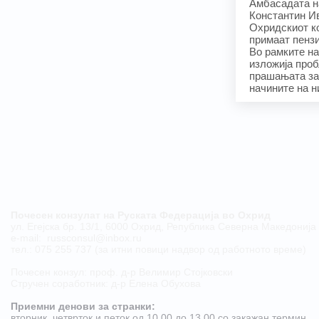
Амбасадата н
Константин Ив
Охридскиот ко
примаат пензи
Во рамките на
изложија проб
прашањата за
начините на 
Почесен конзулат на Руската Федерација во Охрид
ул. Егејска бр. 13/1, 6000 Охрид, Република Северна Македонија
е-mail:
russconsul@inbox.ru
тел.: 075 255 737 (за итни повици надвор од работното време)
Почесен конзул: проф. д-р Велимир Стојковски
Стручен соработник: д-р Елена Обухова
Приемни денови за странки:
​вторник, четврток и петок од 10.00 до 13.00 со закажан термин