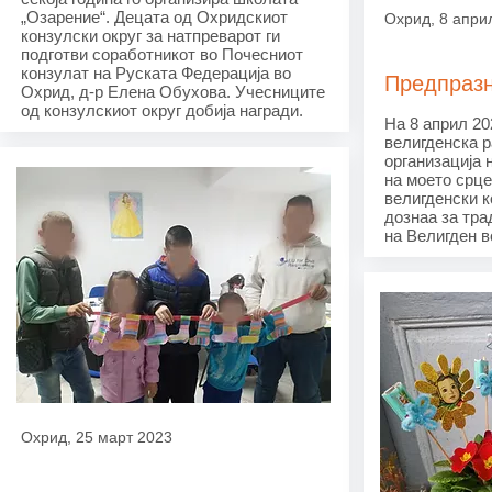
„Озарение“. Децата од Охридскиот
Охрид, 8 апри
конзулски округ за натпреварот ги
подготви соработникот во Почесниот
конзулат на Руската Федерација во
Предпразн
Охрид, д-р Елена Обухова. Учесниците
од конзулскиот округ добија награди.
На 8 април 20
велигденска 
организација н
на моето срце
велигденски к
дознаа за тр
на Велигден в
Охрид, 25 март 2023