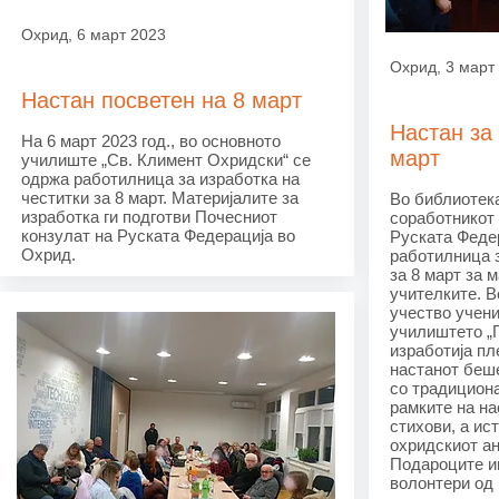
Охрид, 6 март 2023
Охрид, 3 март
Настан посветен на 8 март
Настан за
На 6 март 2023 год., во основното
март
училиште „Св. Климент Охридски“ се
одржа работилница за изработка на
честитки за 8 март. Материјалите за
Во библиотека
изработка ги подготви Почесниот
соработникот 
конзулат на Руската Федерација во
Руската Феде
Охрид.
работилница 
за 8 март за м
учителките. 
учество учен
училиштето „Г
изработија пл
настанот беше
со традициона
рамките на на
стихови, а ис
охридскиот ан
Подароците и
волонтери од 