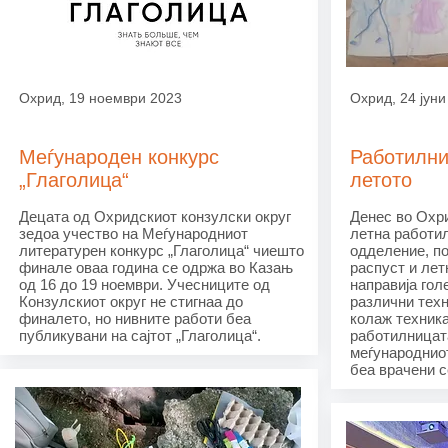
Охрид, 19 ноември 2023
Охрид, 24 јуни
Меѓународен конкурс
Работилни
„Глаголица“
летото
Децата од Охридскиот конзулски округ
Денес во Охр
зедоа учество на Меѓународниот
летна работил
литературен конкурс „Глаголица“ чиешто
одделение, по
финале оваа година се одржа во Казањ
распуст и лет
од 16 до 19 ноември. Учесниците од
направија гол
Конзулскиот округ не стигнаа до
различни техн
финалето, но нивните работи беа
колаж техник
публикувани на сајтот „Глаголица“.
работилницат
меѓународниот
беа врачени с