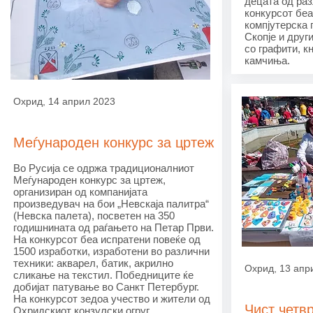
децата од ра
конкурсот беа
компјутерска 
Скопје и друг
со графити, к
камчиња.
Охрид, 14 април 2023
Меѓународен конкурс за цртеж
Во Русија се одржа традиционалниот
Меѓународен конкурс за цртеж,
организиран од компанијата
произведувач на бои „Невскаја палитра“
(Невска палета), посветен на 350
годишнината од раѓањето на Петар Први.
На конкурсот беа испратени повеќе од
1500 изработки, изработени во различни
техники: акварел, батик, акрилно
Охрид, 13 апр
сликање на текстил. Победниците ќе
добијат патување во Санкт Петербург.
На конкурсот зедоа учество и жители од
Чист четв
Охридскиот конзулски огруг.