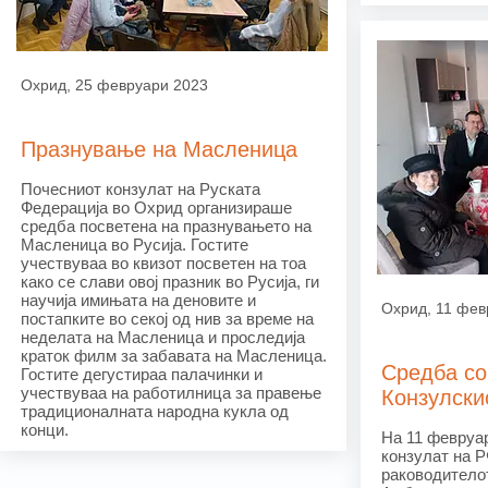
Охрид, 25 февруари 2023
Празнување на Масленица
Почесниот конзулат на Руската
Федерација во Охрид организираше
средба посветена на празнувањето на
Масленица во Русија. Гостите
учествуваа во квизот посветен на тоа
како се слави овој празник во Русија, ги
научија имињата на деновите и
Охрид, 11 фев
постапките во секој од нив за време на
неделата на Масленица и проследија
краток филм за забавата на Масленица.
Средба со
Гостите дегустираа палачинки и
учествуваа на работилница за правење
Конзулски
традиционалната народна кукла од
конци.
На 11 февруар
конзулат на Р
раководитело