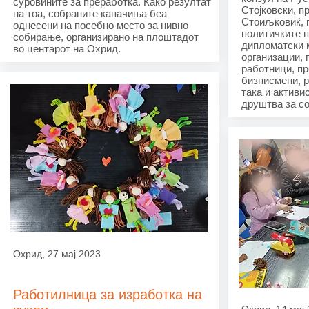
суровините за преработка. Како резултат
Стојковски, п
на тоа, собраните капачиња беа
Стоиљковиќ, 
однесени на посебно место за нивно
политичките п
собирање, организирано на плоштадот
дипломатски 
во центарот на Охрид.
организации, 
работници, пр
бизнисмени, р
така и активи
друштва за со
Охрид, 27 мај 2023
Работилница за изработка на