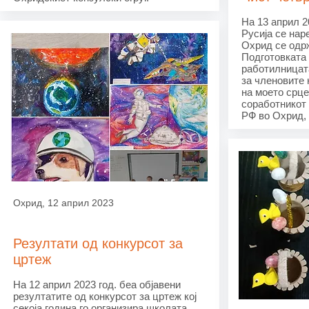
На 13 април 20
Русија се нар
Охрид се одр
Подготовката 
работилницата
за членовите 
на моето срце
соработникот 
РФ во Охрид,
Охрид, 12 април 2023
Резултати од конкурсот за
цртеж
На 12 април 2023 год. беа објавени
резултатите од конкурсот за цртеж кој
секоја година го организира школата