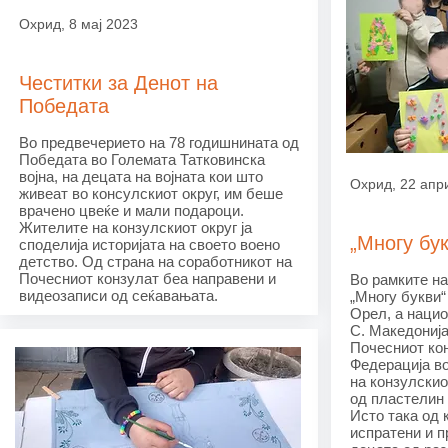
Охрид, 8 мај 2023
Честитки за Денот на
Победата
Во предвечерието на 78 годишнината од
Победата во Големата Татковинска
војна, на децата на војната кои што
Охрид, 22 апр
живеат во консулскиот округ, им беше
врачено цвеќе и мали подароци.
Жителите на конзулскиот округ ја
„Многу бу
споделија историјата на своето воено
детство. Од страна на соработникот на
Почесниот конзулат беа направени и
Во рамките н
видеозаписи од сеќавањата.
„Многу букви“
Орел, а наци
С. Македонија
Почесниот ко
Федерација во
на конзулскио
од пластелин 
Исто така од 
испратени и 