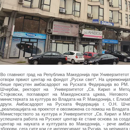
Во главниот град на Република Македонија при Универзитетот
отвори првиот центар на фондот „Руски свет“. На церемонија
беше присутен амбасадорот на Руската Федерација во РМ. 
Шчербак, ректорот на Универзитетот „Св. Кирил и Метод
Стојковски, поглаварот на Македонската црква, Неговото 
министерката за култура во Владата на Р. Македонија, г. Елиз
други. Амбасадорот на Руската Федерација г. О.Н. Шч
„реализацијата на проектот е овозможена со помош на Владата 
Министерството за култура и Универзитетот „Св. Кирил и Мет
успешната работа на Рускиот центар ќе стане основа за созд
центар на науката и културата во Македонија, - рече амба
зборови, сега сите кои се интересираат за Русија, за нејзината 