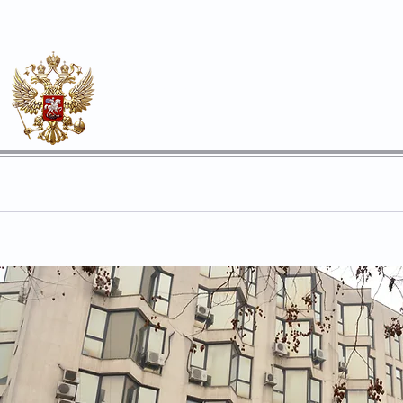
Почесен конзулат
на Руската Федерација во О