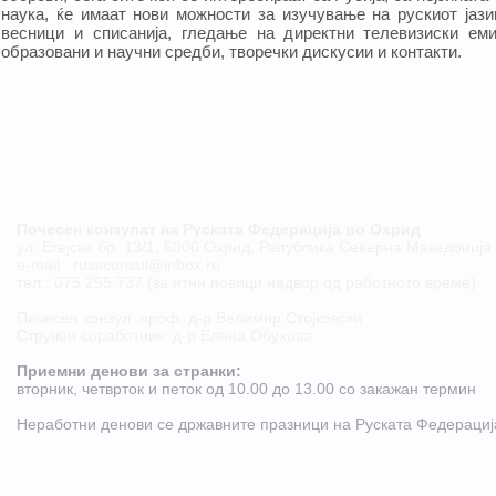
наука, ќе имаат нови можности за изучување на рускиот јази
весници и списанија, гледање на директни телевизиски еми
образовани и научни средби, творечки дискусии и контакти.
Почесен конзулат на Руската Федерација во Охрид
ул. Егејска бр. 13/1, 6000 Охрид, Република Северна Македонија
е-mail:
russconsul@inbox.ru
тел.: 075 255 737 (за итни повици надвор од работното време)
Почесен конзул: проф. д-р Велимир Стојковски
Стручен соработник: д-р Елена Обухова
Приемни денови за странки:
​вторник, четврток и петок од 10.00 до 13.00 со закажан термин
Неработни денови се државните празници на Руската Федерациj