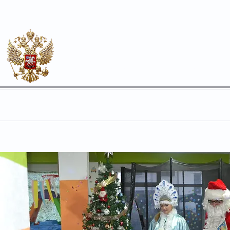
Почесен конзулат
на Руската Федерација во О