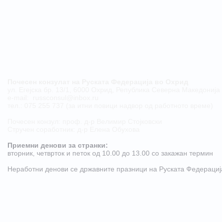
Почесен конзулат на Руската Федерација во Охрид
ул. Егејска бр. 13/1, 6000 Охрид, Република Северна Македонија
е-mail:
russconsul@inbox.ru
тел.: 075 255 737 (за итни повици надвор од работното време)
Почесен конзул: проф. д-р Велимир Стојковски
Стручен соработник: д-р Елена Обухова
Приемни денови за странки:
​вторник, четврток и петок од 10.00 до 13.00 со закажан термин
Неработни денови се државните празници на Руската Федерациj