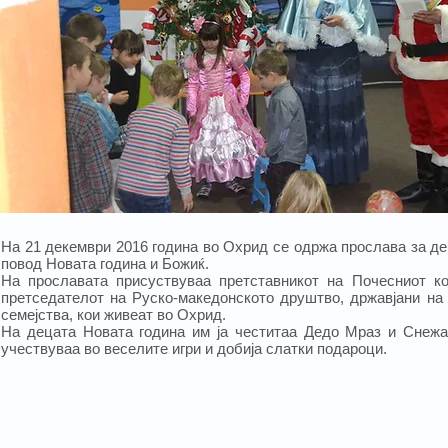
На 21 декември 2016 година во Охрид се одржа прослава за д
повод Новата година и Божиќ.
На прославата присуствуваа претставникот на Почесниот к
претседателот на Руско-македонското друштво, државјани на
семејства, кои живеат во Охрид.
На децата Новата година им ја честитаа Дедо Мраз и Снежа
учествуваа во веселите игри и добија слатки подароци.