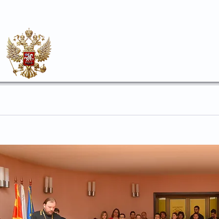
Почесен конзулат
на Руската Федерација во О