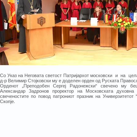
Со Указ на Неговата светост Патријархот московски и на цел
д-р Велимир Стојковски му е доделен орден од Руската Правос
Орденот „Преподобен Сергеј Радонежски“ свечено му бе
Александар Задронов проректор на Московската духовна 
свеченостите по повод патрониот празник на Универзитетот 
Скопје.