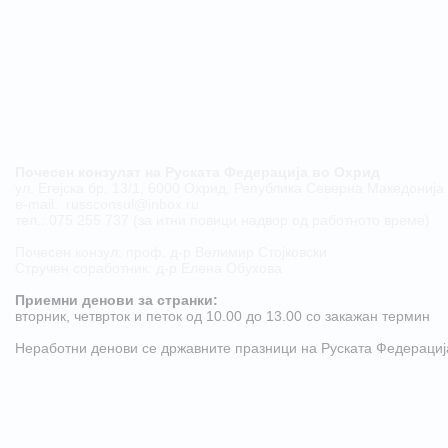
Почесен конзулат на Руската Федерација во Охрид
ул. Егејска бр. 13/1, 6000 Охрид, Република Северна Македонија
е-mail:
russconsul@inbox.ru
тел.: 075 255 737 (за итни повици надвор од работното време)
Почесен конзул: проф. д-р Велимир Стојковски
Стручен соработник: д-р Елена Обухова
Приемни денови за странки:
​вторник, четврток и петок од 10.00 до 13.00 со закажан термин
Неработни денови се државните празници на Руската Федерациj