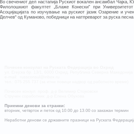
Во свечениот дел настапија Рускиот вокален ансамбал Чајка, К
Филолошкиот факултет „Блаже Конески” при Универзитетот
Асоцијацијата по изучување на рускиот јазик Озарение и учен
Делчев“ од Куманово, победници на натпреварот за руска песна
Почесен конзулат на Руската Федерација во Охрид
ул. Егејска бр. 13/1, 6000 Охрид, Република Северна Македонија
е-mail:
russconsul@inbox.ru
тел.: 075 255 737 (за итни повици надвор од работното време)
Почесен конзул: проф. д-р Велимир Стојковски
Стручен соработник: д-р Елена Обухова
Приемни денови за странки:
​вторник, четврток и петок од 10.00 до 13.00 со закажан термин
Неработни денови се државните празници на Руската Федерациj