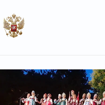
Почесен конзулат
на Руската Федерација во О