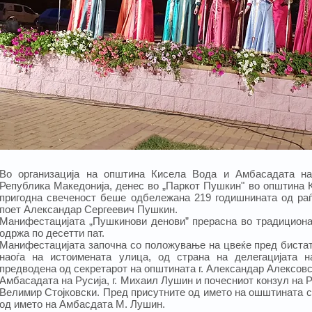
Во организација на oпштина Кисела Вода и Амбасадата на
Република Македонија, денес во „Паркот Пушкин" во oпштина К
пригодна свеченост беше одбележана 219 годишнината од раѓ
поет Александар Сергеевич Пушкин.
Манифестацијата „Пушкинови денови” прерасна во традициона
одржа по десетти пат.
Манифестацијата започна со положување на цвеќе пред бистата
наоѓа на истоимената улица, од страна на делегацијата 
предводена од секретарот на општината г. Александар Алексовс
Амбасадата на Русија, г. Михаил Лушин и почесниот конзул на Р
Велимир Стојковски. Пред присутните од името на ошштината с
од името на Амбасдата М. Лушин.