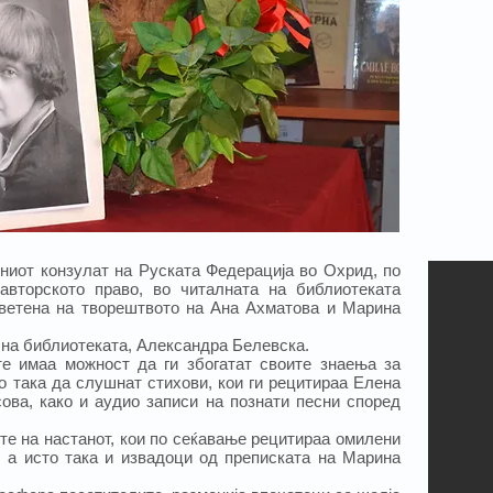
ниот конзулат на Руската Федерација во Охрид, по
авторското право, во читалната на библиотеката
светена на творештвото на Ана Ахматова и Марина
 на библиотеката, Александра Белевска.
те имаа можност да ги збогатат своите знаења за
то така да слушнат стихови, кои ги рецитираа Елена
ова, како и аудио записи на познати песни според
те на настанот, кои по сеќавање рецитираа омилени
, а исто така и извадоци од преписката на Марина