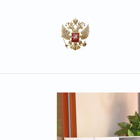
Почесен ко
на Руската 