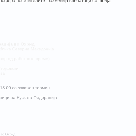
тмосфера посетителите разменија впечатоци со шолjа
рација во Охрид
публика Северна Македонија
двор од работното време)
тојковски
ова
о 13.00 со закажан термин
ници на Руската Федерациjа
 во Охрид