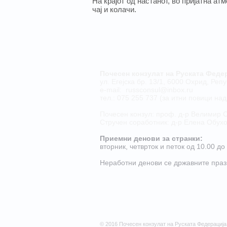
На крајот од настанот, во пријатна а
чаj и колачи.
Почесен конзулат на Руската Феде
ул. Егејска бр. 13/1, 6000 Охрид, Ре
е-mail:
russconsul@inbox.ru
тел.: 075 255 737 (за итни повици на
Почесен конзул: проф. д-р Велимир С
Стручен соработник: д-р Елена Обух
Приемни денови за странки:
​вторник, четврток и петок од 10.00 д
Неработни денови се државните праз
© 2016 Почесен конзулат на Руската Федерација