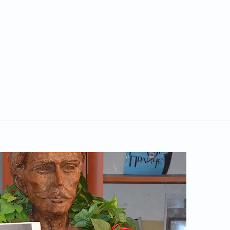
нзулат
Федерација во Охрид