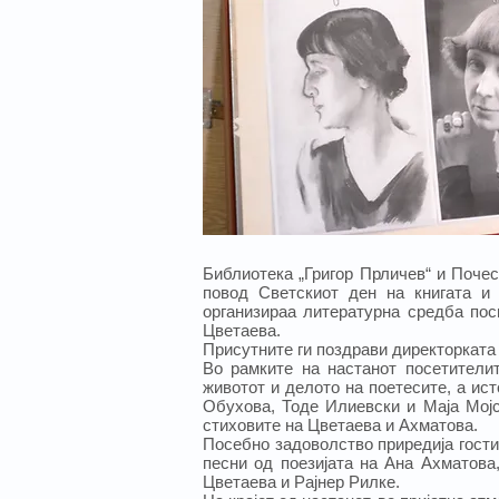
Библиотека „Григор Прличев“ и Почес
повод Светскиот ден на книгата и 
организираа литературна средба по
Цветаева.
Присутните ги поздрави директорката
Во рамките на настанот посетители
животот и делото на поетесите, а ис
Обухова, Тоде Илиевски и Маjа Моjс
стиховите на Цветаева и Ахматова.
Посебно задоволство приредиjа гости
песни од поезијата на Ана Ахматова
Цветаева и Рајнер Рилке.