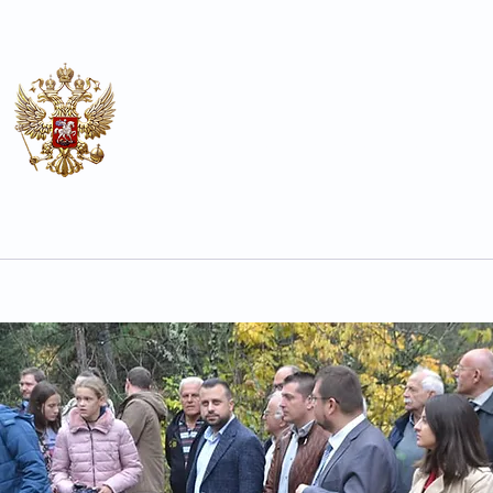
Почесен конзулат
на Руската Федерација во О