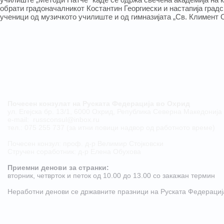
обрати градоначалникот Костантин Георгиески и настапија градс
ученици од музичкото училиште и од гимназијата „Св. Климент 
Почесен конзулат на Руската Федерација во Охрид
ул. Егејска бр. 13/1, 6000 Охрид, Република Северна Македонија
е-mail:
russconsul@inbox.ru
тел.: 075 255 737 (за итни повици надвор од работното време)
Почесен конзул: проф. д-р Велимир Стојковски
Стручен соработник: д-р Елена Обухова
Приемни денови за странки:
​вторник, четврток и петок од 10.00 до 13.00 со закажан термин
Неработни денови се државните празници на Руската Федерациj