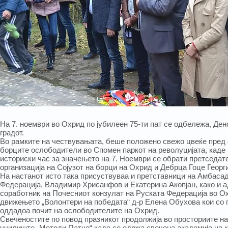
На 7. ноември во Охрид по јубилеен 75-ти пат се одбележа, Де
градот.
Во рамките на чествувањата, беше положено свежо цвеќе пред 
борците ослободители во Спомен паркот на револуцијата, каде 
историски час за значењето на 7. Ноември се обрати претседа
организација на Сoјузот на борци на Охрид и Дебрца Гоце Георг
На настанот исто така присуствуваа и претставници на Амбаса
Федерација, Владимир Хрисанфов и Екатерина Акопјан, како и 
соработник на Почесниот конзулат на Руската Федерација во О
движењето „Волонтери на победата“ д-р Елена Обухова кои со 
оддадоа почит на ослободителите на Охрид.
Свеченостите по повод празникот продолжија во просториите н
училиште „Методи Патче“ каде се одржа свечена академија на к